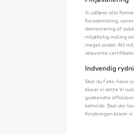
Vi udfører alle former
facademaling, saneri
demontering af asbe
miljøfarlig maling s
meget andet. Alt mi
relevante certifikate
​Indvendig rydn
Skal du f.eks. have r
klarer vi dette Vi ryd
godkendte affaldsmo
beholde. Skal der lav
forsikringen klarer v