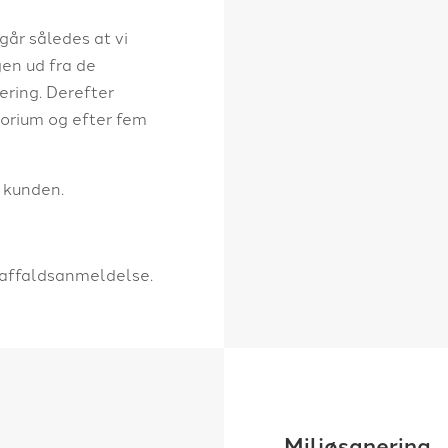
år således at vi
en ud fra de
ering. Derefter
torium og efter fem
l kunden.
 affaldsanmeldelse.
Miljøsanering