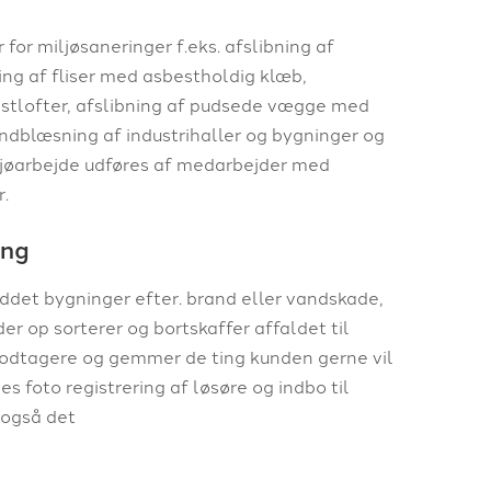
 for miljøsaneringer f.eks. afslibning af
ng af fliser med asbestholdig klæb,
stlofter, afslibning af pudsede vægge med
andblæsning af industrihaller og bygninger og
ljøarbejde udføres af medarbejder med
r.
ing
yddet bygninger efter. brand eller vandskade,
der op sorterer og bortskaffer affaldet til
dtagere og gemmer de ting kunden gerne vil
es foto registrering af løsøre og indbo til
i også det