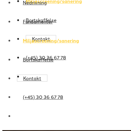
Miljøscreening/sanering
Nedrivning
Bortskaffelse
Fundamenter
Kontakt
Miljøscreening/sanering
(+45) 30 36 67 78
Bortskaffelse
Kontakt
(+45) 30 36 67 78