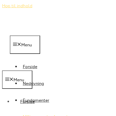
Hop til indhold
Menu
Forside
Menu
Nedrivning
Fundamenter
Forside