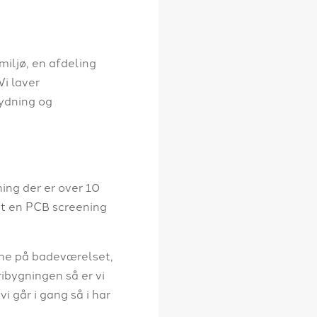
miljø, en afdeling
Vi laver
rydning og
ing der er over 10
et en PCB screening
erne på badeværelset,
ibygningen så er vi
vi går i gang så i har